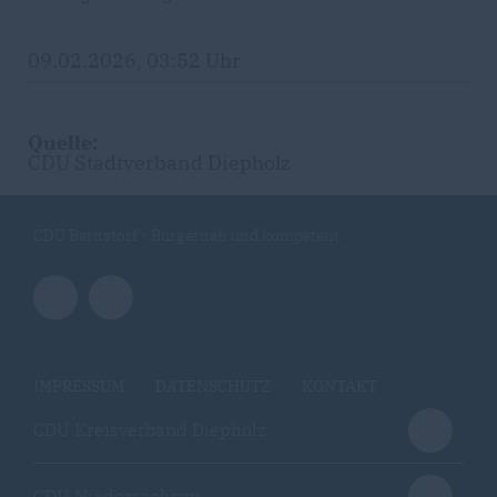
09.02.2026, 03:52 Uhr
Quelle:
CDU Stadtverband Diepholz
CDU Barnstorf - Bürgernah und kompetent
IMPRESSUM
DATENSCHUTZ
KONTAKT
CDU Kreisverband Diepholz
CDU Niedersachsen