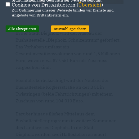
ordnungsgemäßen Gebrauch der Webseite benötigt.
Cookies von Drittanbietern (
Übersicht
)
Zur Optimierung unserer Webseite binden wir Dienste und
Foto: Team Scharrelmann
Angebote von Drittanbietern ein.
Alle akzeptieren
Auswahl speichern
In der Stadt Diepholz wird der Ausbau der
Bushaltestelle „Diepholz, Schulzentrum“ gefördert.
Das Vorhaben umfasst ein
Gesamtinvestitionsvolumen von rund 1,5 Millionen
Euro, wovon etwa 877.551 Euro als Zuschuss
vorgesehen sind.
Ebenfalls berücksichtigt wird der Neubau der
Bushaltestelle Köglersstraße an der B 51 in
Twistringen (beide Fahrtrichtungen) mit einem
Zuschuss von rund 104.010 Euro.
Darüber hinaus fließen Mittel aus dem
Bushaltestellenprogramm in weitere Kommunen
des Landkreises Diepholz. In der Stadt
Diepholz werden zwei Haltestellen erneuert