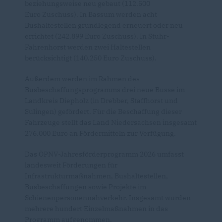
beziehungsweise neu gebaut (112.500
Euro Zuschuss). In Bassum werden acht
Bushaltestellen grundlegend erneuert oder neu
errichtet (242.899 Euro Zuschuss). In Stuhr-
Fahrenhorst werden zwei Haltestellen
berücksichtigt (140.250 Euro Zuschuss).
Außerdem werden im Rahmen des
Busbeschaffungsprogramms drei neue Busse im
Landkreis Diepholz (in Drebber, Staffhorst und
Sulingen) gefördert. Für die Beschaffung dieser
Fahrzeuge stellt das Land Niedersachsen insgesamt
276.000 Euro an Fördermitteln zur Verfügung.
Das ÖPNV-Jahresförderprogramm 2026 umfasst
landesweit Förderungen für
Infrastrukturmaßnahmen, Bushaltestellen,
Busbeschaffungen sowie Projekte im
Schienenpersonennahverkehr. Insgesamt wurden
mehrere hundert Einzelmaßnahmen in das
Programm aufgenommen.