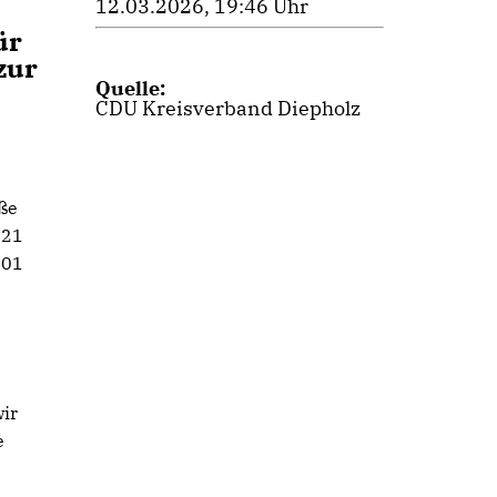
12.03.2026, 19:46 Uhr
ür
zur
Quelle:
CDU Kreisverband Diepholz
ße
121
101
wir
e