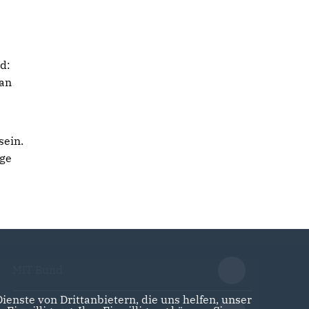
d:
 an
sein.
ege
MIT Bund
enste von Drittanbietern, die uns helfen, unser