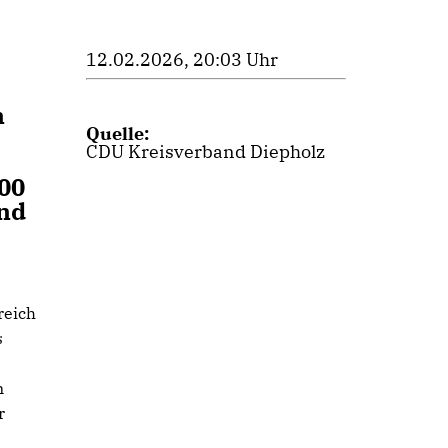
12.02.2026, 20:03 Uhr
n
Quelle:
CDU Kreisverband Diepholz
00
und
reich
s
n
r