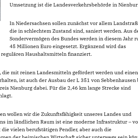
Umsetzung ist die Landesverkehrsbehörde in Nienbur
In Niedersachsen sollen zunächst vor allem Landstraß
die in schlechtem Zustand sind, saniert werden. Aus 
Sondervermögen des Bundes werden in diesem Jahr r
45 Millionen Euro eingesetzt. Ergänzend wird das
egulären Haushaltsmitteln finanziert.
 die mit reinen Landesmitteln gefördert werden und einen
halten, ist auch der Ausbau der L 351 von Sebbenhausen 
eis Nienburg dabei. Für die 2,46 km lange Strecke sind
hlagt.
en wollen wir die Zukunftsfähigkeit unseres Landes und
s im ländlichen Raum ist eine moderne Infrastruktur – vo
 die vielen berufstätigen Pendler, aber auch die
men der heimischen Wirtschaft sicher unterwegs sein kön