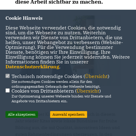
diese Arbeit sichtbar zu machen.
Cookie Hinweis
Diese Webseite verwendet Cookies, die notwendig
sind, um die Webseite zu nutzen. Weiterhin
verwenden wir Dienste von Drittanbietern, die uns
helfen, unser Webangebot zu verbessern (Website-
Optmierung). Für die Verwendung bestimmter
Dienste, benötigen wir Ihre Einwilligung. Ihre
Einwilligung können Sie jederzeit widerrufen. Weitere
Informationen finden Sie in unserer
Datenschutzerklärung
.
Technisch notwendige Cookies (
Übersicht
)
Die notwendigen Cookies werden allein für den
ordnungsgemäßen Gebrauch der Webseite benötigt.
Cookies von Drittanbietern (
Übersicht
)
Foto: Team Scharrelmann
Zur Optimierung unserer Webseite binden wir Dienste und
Angebote von Drittanbietern ein.
Der Deutscher Kita-Preis zeichnet auch in diesem
Alle akzeptieren
Auswahl speichern
Jahr wieder Kitas sowie lokale Bündnisse für frühe
Bildung aus, die mit Qualität, innovativen Ideen und
guten Rahmenbedingungen überzeugen. In den