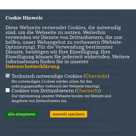
Mit der neuen E-Auto-Prämie wird Elektromobilität
Cookie Hinweis
gezielt für private Haushalte mit mittleren und
Diese Webseite verwendet Cookies, die notwendig
niedrigeren Einkommen unterstützt. Das ist ein
sind, um die Webseite zu nutzen. Weiterhin
wichtiger Schritt, um Klimaschutz, soziale Fairness
verwenden wir Dienste von Drittanbietern, die uns
und die Wettbewerbsfähigkeit unserer
helfen, unser Webangebot zu verbessern (Website-
Optmierung). Für die Verwendung bestimmter
Automobilindustrie miteinander zu verbinden“,
Dienste, benötigen wir Ihre Einwilligung. Ihre
erklärt Knoerig.
Einwilligung können Sie jederzeit widerrufen. Weitere
Informationen finden Sie in unserer
Datenschutzerklärung
.
Das Programm sieht Zuschüsse zwischen 1.500 und
6.000 Euro für den Kauf oder das Leasing von neuen
Technisch notwendige Cookies (
Übersicht
)
Elektrofahrzeugen vor. Förderfähig sind
Die notwendigen Cookies werden allein für den
ordnungsgemäßen Gebrauch der Webseite benötigt.
batterieelektrische Fahrzeuge sowie bestimmte
Cookies von Drittanbietern (
Übersicht
)
Plug-in-Hybride und Fahrzeuge mit
Zur Optimierung unserer Webseite binden wir Dienste und
Reichweitenverlängerer. Entscheidend ist die
Angebote von Drittanbietern ein.
Neuzulassung ab dem 1. Januar 2026.
Alle akzeptieren
Auswahl speichern
Die Förderung richtet sich nach Einkommen und
Familiengröße: Haushalte mit einem zu
versteuernden Jahreseinkommen von bis zu 80.000