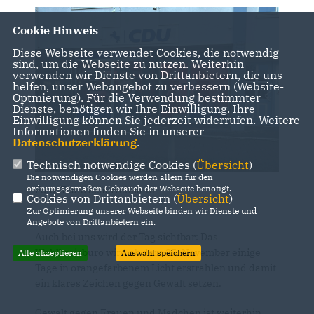
Cookie Hinweis
Diese Webseite verwendet Cookies, die notwendig
sind, um die Webseite zu nutzen. Weiterhin
verwenden wir Dienste von Drittanbietern, die uns
helfen, unser Webangebot zu verbessern (Website-
Optmierung). Für die Verwendung bestimmter
Dienste, benötigen wir Ihre Einwilligung. Ihre
Einwilligung können Sie jederzeit widerrufen. Weitere
Informationen finden Sie in unserer
Datenschutzerklärung
.
Technisch notwendige Cookies (
Übersicht
)
Die notwendigen Cookies werden allein für den
ordnungsgemäßen Gebrauch der Webseite benötigt.
Foto: Team Scharrelmann
Cookies von Drittanbietern (
Übersicht
)
Zur Optimierung unserer Webseite binden wir Dienste und
Angebote von Drittanbietern ein.
Auch bei uns wird der Tag sichtbar: Das
Wahlkreisbüro wird ab dem 25. November einige
Alle akzeptieren
Auswahl speichern
Tage in orangefarbenem Licht erstrahlen und damit
ein klares Zeichen gegen Gewalt setzen.
Gewalt gegen Frauen und Mädchen ist weiterhin