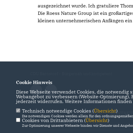
ausgezeichnet wurde. Ich gratuliere Tho
Die Roess Nature Group ist ein großartig
kleinen unternehmerischen Anfängen ein g
CDU Barnstorf - Bürgernah und kompetent
Cookie Hinweis
Diese Webseite verwendet Cookies, die notwendig si
Webangebot zu verbessern (Website-Optmierung). Fü
jederzeit widerrufen. Weitere Informationen finden
Technisch notwendige Cookies (
Übersicht
)
IMPRESSUM
DATENSCHUTZ
KONTAKT
Die notwendigen Cookies werden allein für den ordnungsgemäßen 
Cookies von Drittanbietern (
Übersicht
)
Zur Optimierung unserer Webseite binden wir Dienste und Angebot