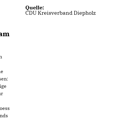
Quelle:
CDU Kreisverband Diepholz
 am
n
he
sen:
ige
ür
oess
ands