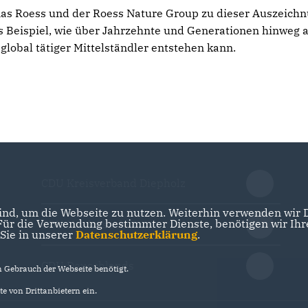
mas Roess und der Roess Nature Group zu dieser Auszeichn
es Beispiel, wie über Jahrzehnte und Generationen hinweg 
lobal tätiger Mittelständler entstehen kann.
CDU Kreisverband Diepholz
nd, um die Webseite zu nutzen. Weiterhin verwenden wir Di
r die Verwendung bestimmter Dienste, benötigen wir Ihre 
CDU Niedersachsen
 Sie in unserer
Datenschutzerklärung
.
CDU Deuschlands
Gebrauch der Webseite benötigt.
e von Drittanbietern ein.