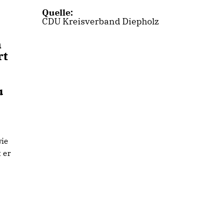
Quelle:
CDU Kreisverband Diepholz
n
rt
u
wie
 er