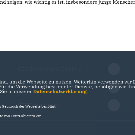
nd zeigen, wie wichtig es ist, insbesondere junge Menschen
CDU Kreisverband Diepholz
nd, um die Webseite zu nutzen. Weiterhin verwenden wir Di
r die Verwendung bestimmter Dienste, benötigen wir Ihre 
CDU Niedersachsen
 Sie in unserer
Datenschutzerklärung
.
CDU Deuschlands
Gebrauch der Webseite benötigt.
e von Drittanbietern ein.