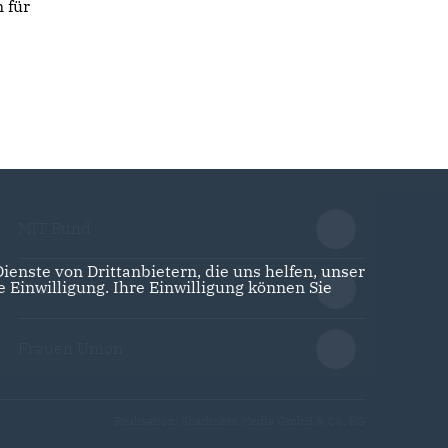
 für
MIT Bund
enste von Drittanbietern, die uns helfen, unser
Einwilligung. Ihre Einwilligung können Sie
CDA Bund
Frauen Union
Realisation: Sharkness Media GmbH & Co. KG