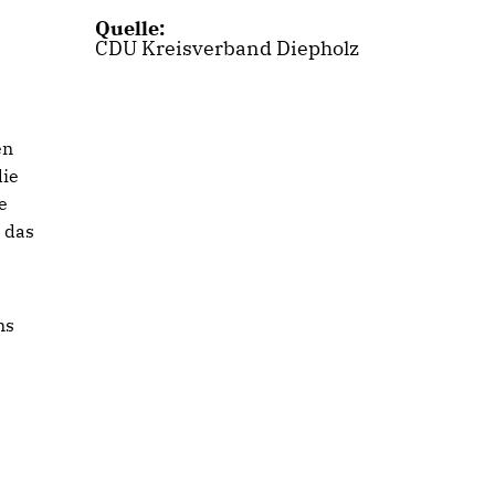
Quelle:
CDU Kreisverband Diepholz
en
die
e
 das
ns