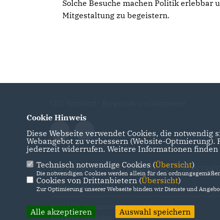
Solche Besuche machen Politik erlebbar u
Mitgestaltung zu begeistern.
CDU Barnstorf - Bürgernah und kompetent
Cookie Hinweis
Diese Webseite verwendet Cookies, die notwendig si
Webangebot zu verbessern (Website-Optmierung). Fü
jederzeit widerrufen. Weitere Informationen finden
Technisch notwendige Cookies (
Übersicht
)
IMPRESSUM
DATENSCHUTZ
KONTAKT
Die notwendigen Cookies werden allein für den ordnungsgemäßen 
Cookies von Drittanbietern (
Übersicht
)
Zur Optimierung unserer Webseite binden wir Dienste und Angebot
@2026 CDU Samtgemeindeverband Barnstorf
Alle akzeptieren
Auswahl speichern
Alle Rechte vorbehalten.