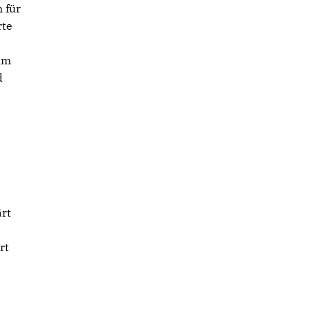
 für
rte
um
d
rt
rt