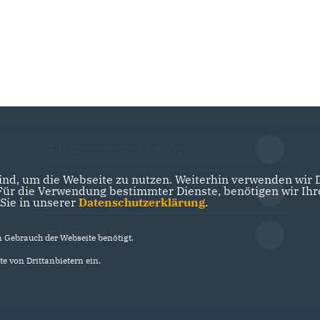
CDU Kreisverband Diepholz
nd, um die Webseite zu nutzen. Weiterhin verwenden wir Di
r die Verwendung bestimmter Dienste, benötigen wir Ihre 
CDU Niedersachsen
 Sie in unserer
Datenschutzerklärung
.
CDU Deuschlands
Gebrauch der Webseite benötigt.
e von Drittanbietern ein.