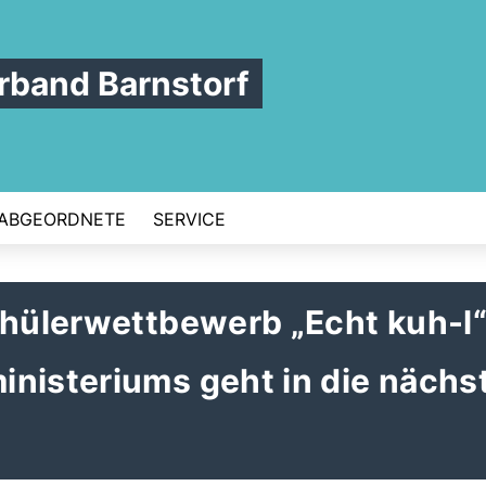
band Barnstorf
ABGEORDNETE
SERVICE
chülerwettbewerb „Echt kuh-l
nisteriums geht in die nächs