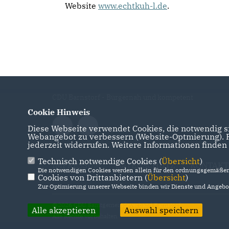
Website
www.echtkuh-l.de
.
CDU Barnstorf - Bürgernah und kompetent
Cookie Hinweis
Diese Webseite verwendet Cookies, die notwendig si
Webangebot zu verbessern (Website-Optmierung). Fü
jederzeit widerrufen. Weitere Informationen finden
Technisch notwendige Cookies (
Übersicht
)
IMPRESSUM
DATENSCHUTZ
KONTAKT
Die notwendigen Cookies werden allein für den ordnungsgemäßen 
Cookies von Drittanbietern (
Übersicht
)
Zur Optimierung unserer Webseite binden wir Dienste und Angebot
@2026 CDU Samtgemeindeverband Barnstorf
Alle akzeptieren
Auswahl speichern
Alle Rechte vorbehalten.