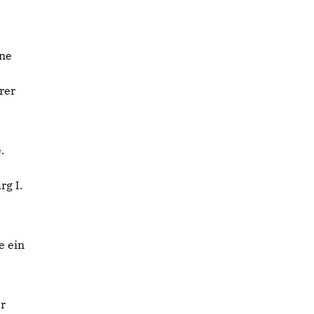
ine
rer
.
rg I.
e ein
er