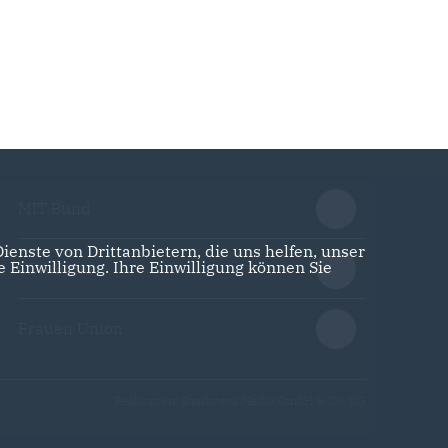
MIT Bund
enste von Drittanbietern, die uns helfen, unser
Einwilligung. Ihre Einwilligung können Sie
CDA Bund
Frauen Union
Realisation: Sharkness Media GmbH & Co. KG