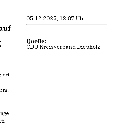
05.12.2025, 12:07 Uhr
auf
Quelle:
g
CDU Kreisverband Diepholz
giert
eam,
änge
ch
“.