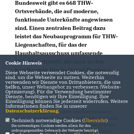
Bundesweit gibt es 668 THW-
Ortsverbände, die auf moderne,
funktionale Unterkünfte angewiesen
sind. Einen zentralen Beitrag dazu
leistet das Neubauprogramm für THW-
Liegenschaften, für das der
Haushaltsausschuss umfassende
Mittel bereitstellt, die auch in den
Cookie Hinweis
Landkreisen Diepholz und Nienburg
Diese Webseite verwendet Cookies, die notwendig
sind, um die Webseite zu nutzen. Weiterhin
ankommen, wie der heimische
verwenden wir Dienste von Drittanbietern, die uns
Bundestagsabgeordnete Axel Knoerig
helfen, unser Webangebot zu verbessern (Website-
Optmierung). Für die Verwendung bestimmter
mitteilt.
Dienste, benötigen wir Ihre Einwilligung. Ihre
Einwilligung können Sie jederzeit widerrufen. Weitere
Informationen finden Sie in unserer
Datenschutzerklärung
.
Für die THW-Standorte Syke und Nienburg kann
der Neubau oder Umbau der Unterkünfte demnach
Technisch notwendige Cookies (
Übersicht
)
ab 2027 beginnen. Mit Sulingen und Bassum haben
Die notwendigen Cookies werden allein für den
ordnungsgemäßen Gebrauch der Webseite benötigt.
bereits zwei Ortsverbände in Knoerigs Wahlkreis