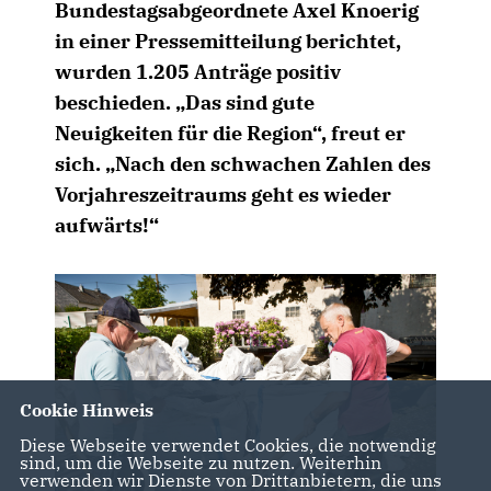
Bundestagsabgeordnete Axel Knoerig
in einer Pressemitteilung berichtet,
wurden 1.205 Anträge positiv
beschieden. „Das sind gute
Neuigkeiten für die Region“, freut er
sich. „Nach den schwachen Zahlen des
Vorjahreszeitraums geht es wieder
aufwärts!“
Cookie Hinweis
Diese Webseite verwendet Cookies, die notwendig
sind, um die Webseite zu nutzen. Weiterhin
verwenden wir Dienste von Drittanbietern, die uns