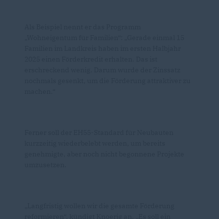
Als Beispiel nennt er das Programm
Wohneigentum für Familien“: „Gerade einmal 15
Familien im Landkreis haben im ersten Halbjahr
2025 einen Förderkredit erhalten. Das ist
erschreckend wenig. Darum wurde der Zinssatz
nochmals gesenkt, um die Förderung attraktiver zu
machen.“
Ferner soll der EH55-Standard für Neubauten
kurzzeitig wiederbelebt werden, um bereits
genehmigte, aber noch nicht begonnene Projekte
umzusetzen.
Langfristig wollen wir die gesamte Förderung
reformieren“, kündigt Knoerig an. „Es soll ein