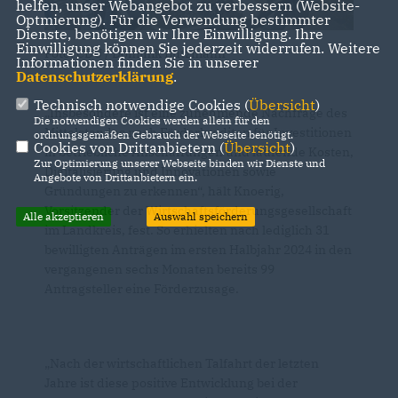
helfen, unser Webangebot zu verbessern (Website-
Optmierung). Für die Verwendung bestimmter
Dienste, benötigen wir Ihre Einwilligung. Ihre
Einwilligung können Sie jederzeit widerrufen. Weitere
Foto: CDU / Dominik Butzmann
Informationen finden Sie in unserer
Datenschutzerklärung
.
Technisch notwendige Cookies (
Übersicht
)
Insbesondere ist eine zunehmende Nachfrage des
Die notwendigen Cookies werden allein für den
Mittelstandes nach Förderkrediten für Investitionen
ordnungsgemäßen Gebrauch der Webseite benötigt.
Cookies von Drittanbietern (
Übersicht
)
in betriebliche Anschaffungen und laufende Kosten,
Zur Optimierung unserer Webseite binden wir Dienste und
Digitalisierung und Innovationen sowie
Angebote von Drittanbietern ein.
Gründungen zu erkennen“, hält Knoerig,
Vorsitzender der Wirtschaftsförderungsgesellschaft
Alle akzeptieren
Auswahl speichern
im Landkreis, fest. So erhielten nach lediglich 31
bewilligten Anträgen im ersten Halbjahr 2024 in den
vergangenen sechs Monaten bereits 99
Antragsteller eine Förderzusage.
Nach der wirtschaftlichen Talfahrt der letzten
Jahre ist diese positive Entwicklung bei der