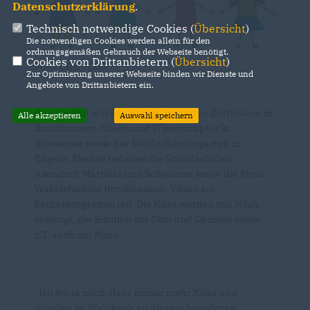
Datenschutzerklärung
.
Technisch notwendige Cookies (
Übersicht
)
Die notwendigen Cookies werden allein für den
ordnungsgemäßen Gebrauch der Webseite benötigt.
Cookies von Drittanbietern (
Übersicht
)
Foto: CDU / UBG
Zur Optimierung unserer Webseite binden wir Dienste und
Angebote von Drittanbietern ein.
Ausgewählt wurden die Kindergärten Dorfmäuse in
Alle akzeptieren
Auswahl speichern
Bruchhausen-Vilsen und Wiesenhüpfer in
Schwarme sowie der Waldorfkindergarten in
Engeln. Ebenso nehmen die Grundschulen
Asendorf, Martfeld und Schwarme sowie die Freie
Waldorfschule Bruchhausen-Vilsen am
Förderprogramm teil. Die Kitas werden mit Milch
versorgt, die Schulen mit Obst und Gemüse sowie
z.T. auch mit Milch.
Ich freue mich, dass immer mehr Kitas und
Schulen im Wahlkreis an diesem bewährten