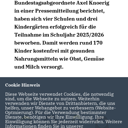
Bundestagsabgeordnete Axel Knoerig
in einer Pressemitteilung berichtet,
haben sich vier Schulen und drei
Kindergärten erfolgreich für die
Teilnahme im Schuljahr 2025/2026
beworben. Damit werden rund 170
Kinder kostenfrei mit gesunden
Nahrungsmitteln wie Obst, Gemüse
und Milch versorgt.
Cookie Hinweis
Diese Webseite verwendet Cookies, die notwendig
sind, um die Webseite zu nutzen. Weiterhin
verwenden wir Dienste von Drittanbietern, die uns
helfen, unser Webangebot zu verbessern (Website-
Optmierung). Für die Verwendung bestimmter
Dienste, benötigen wir Ihre Einwilligung. Ihre
Einwilligung können Sie jederzeit widerrufen. Weitere
Informationen finden Sie in unserer