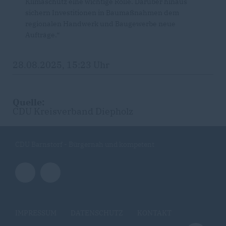
Klimaschutz eine wichtige Rolle. Darüber hinaus
sichern Investitionen in Baumaßnahmen dem
regionalen Handwerk und Baugewerbe neue
Aufträge.“
28.08.2025, 15:23 Uhr
Quelle:
CDU Kreisverband Diepholz
CDU Barnstorf - Bürgernah und kompetent
IMPRESSUM
DATENSCHUTZ
KONTAKT