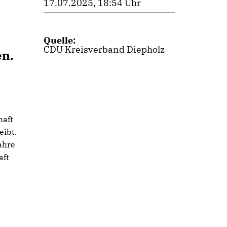
17.07.2025, 18:54 Uhr
Quelle:
CDU Kreisverband Diepholz
en.
haft
eibt.
ahre
aft