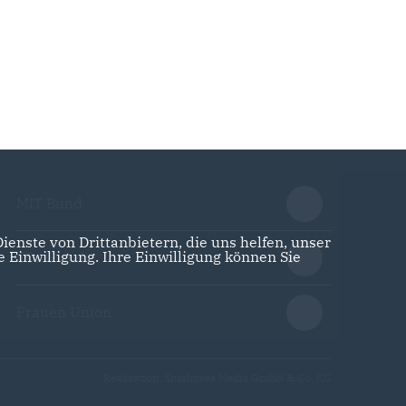
MIT Bund
enste von Drittanbietern, die uns helfen, unser
Einwilligung. Ihre Einwilligung können Sie
CDA Bund
Frauen Union
Realisation: Sharkness Media GmbH & Co. KG