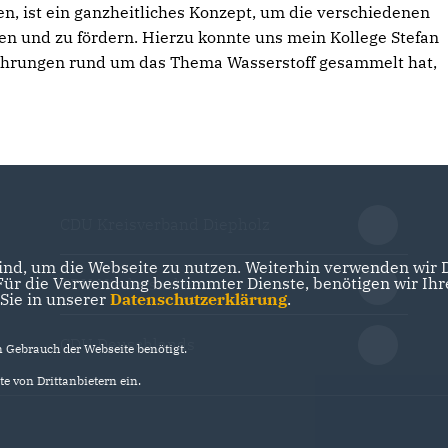
n, ist ein ganzheitliches Konzept, um die verschiedenen
n und zu fördern. Hierzu konnte uns mein Kollege Stefan
fahrungen rund um das Thema Wasserstoff gesammelt hat,
CDU Kreisverband Diepholz
nd, um die Webseite zu nutzen. Weiterhin verwenden wir Di
r die Verwendung bestimmter Dienste, benötigen wir Ihre 
CDU Niedersachsen
 Sie in unserer
Datenschutzerklärung
.
CDU Deuschlands
Gebrauch der Webseite benötigt.
e von Drittanbietern ein.