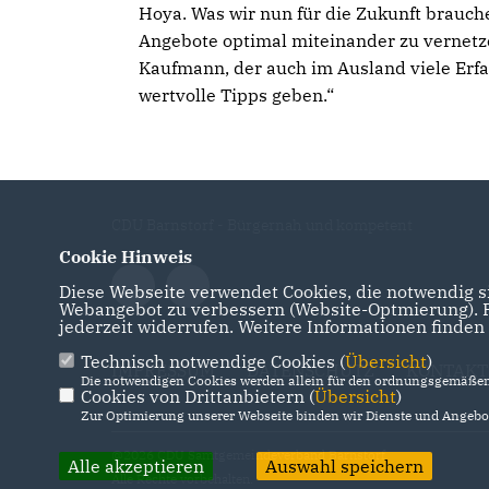
Hoya. Was wir nun für die Zukunft brauche
Angebote optimal miteinander zu vernetze
Kaufmann, der auch im Ausland viele Er
wertvolle Tipps geben.“
CDU Barnstorf - Bürgernah und kompetent
Cookie Hinweis
Diese Webseite verwendet Cookies, die notwendig si
Webangebot zu verbessern (Website-Optmierung). Fü
jederzeit widerrufen. Weitere Informationen finden
Technisch notwendige Cookies (
Übersicht
)
IMPRESSUM
DATENSCHUTZ
KONTAKT
Die notwendigen Cookies werden allein für den ordnungsgemäßen 
Cookies von Drittanbietern (
Übersicht
)
Zur Optimierung unserer Webseite binden wir Dienste und Angebot
@2026 CDU Samtgemeindeverband Barnstorf
Alle akzeptieren
Auswahl speichern
Alle Rechte vorbehalten.