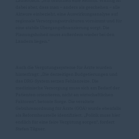
Lauterbach: „Wir brauchen eine Reform. Wichtig ist
dabei aber, dass man – anders als geschehen – alle
Akteure einbezieht, eine Auswirkungsanalyse auf
regionale Versorgungsstrukturen vornimmt und für
eine stabile Übergangsfinanzierung sorgt. Die
Planungshoheit muss außerdem wieder bei den
Ländern liegen.“
Auch die Vergütungssysteme für Ärzte wurden
hinterfragt: „Die derzeitigen Budgetierungen und
das DRG-System setzen Fehlanreize. Die
medizinische Versorgung muss sich am Bedarf der
Patienten orientieren, nicht an wirtschaftlichen
Faktoren“, betonte Sorge. Die veraltete
Gebührenordnung für Ärzte (GOÄ) wurde ebenfalls
als Reformbaustelle identifiziert. „Politik muss hier
endlich für eine faire Vergütung sorgen“, fordert
Stefan Tilgner.