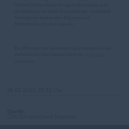
bei dem Thema einen Nerv getroffen haben, zeigt
die Resonanz auf diese Veranstaltung“, resümierte
Knoerig und dankte allen Experten und
Mitwirkenden für ihre Impulse.
Ein Mitschnitt der Veranstaltung ist zeitnah auf der
Webseite von Axel Knoerig abrufbar:
www.axel-
knoerig.de
06.02.2025, 20:52 Uhr
Quelle:
CDU Kreisverband Diepholz