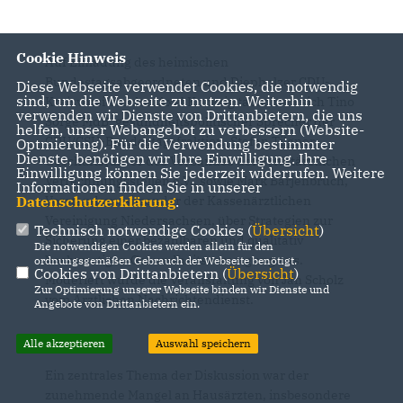
Cookie Hinweis
Auf Einladung des heimischen
Bundestagsabgeordneten und Diepholzer CDU-
Diese Webseite verwendet Cookies, die notwendig
sind, um die Webseite zu nutzen. Weiterhin
Kreisvorsitzenden Axel Knoerig tauschten sich Tino
verwenden wir Dienste von Drittanbietern, die uns
Sorge MdB, gesundheitspolitischer Sprecher der
helfen, unser Webangebot zu verbessern (Website-
CDU/CSU-Bundestagsfraktion, Stefan Tilgner,
Optmierung). Für die Verwendung bestimmter
Dienste, benötigen wir Ihre Einwilligung. Ihre
Geschäftsführer des Verbandes der Privatärztlichen
Einwilligung können Sie jederzeit widerrufen. Weitere
Verrechnungsstellen e.V., sowie Mark Barjenbruch,
Informationen finden Sie in unserer
Datenschutzerklärung
.
Vorstandsvorsitzender der Kassenärztlichen
Vereinigung Niedersachsen, über Strategien zur
Technisch notwendige Cookies (
Übersicht
)
Sicherung einer bezahlbaren und qualitativ
Die notwendigen Cookies werden allein für den
hochwertigen Gesundheitsversorgung aus.
ordnungsgemäßen Gebrauch der Webseite benötigt.
Cookies von Drittanbietern (
Übersicht
)
Moderiert wurde die Veranstaltung von Jan Scholz
Zur Optimierung unserer Webseite binden wir Dienste und
vom Ärztlichen Nachrichtendienst.
Angebote von Drittanbietern ein.
Alle akzeptieren
Auswahl speichern
Ein zentrales Thema der Diskussion war der
zunehmende Mangel an Hausärzten, insbesondere