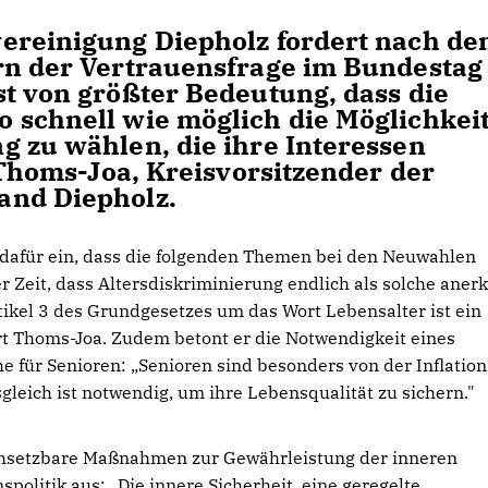
ereinigung Diepholz fordert nach d
rn der Vertrauensfrage im Bundestag
st von größter Bedeutung, dass die
 schnell wie möglich die Möglichkei
g zu wählen, die ihre Interessen
r Thoms-Joa, Kreisvorsitzender der
and Diepholz.
 dafür ein, dass die folgenden Themen bei den Neuwahlen
r Zeit, dass Altersdiskriminierung endlich als solche aner
ikel 3 des Grundgesetzes um das Wort Lebensalter ist ein
lärt Thoms-Joa. Zudem betont er die Notwendigkeit eines
e für Senioren: „Senioren sind besonders von der Inflation
gleich ist notwendig, um ihre Lebensqualität zu sichern."
rchsetzbare Maßnahmen zur Gewährleistung der inneren
politik aus: „Die innere Sicherheit, eine geregelte