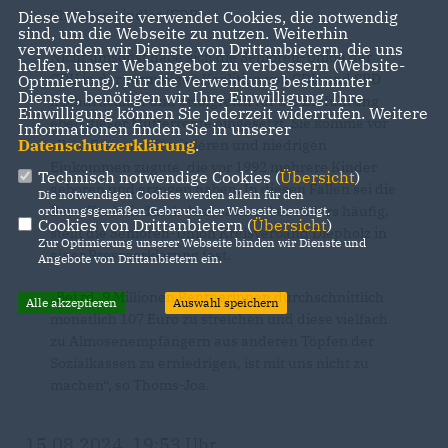
Christian Lindler (FDP).
Diese Webseite verwendet Cookies, die notwendig
sind, um die Webseite zu nutzen. Weiterhin
verwenden wir Dienste von Drittanbietern, die uns
Nicht umsonst habe sich die Senioren-Union der
helfen, unser Webangebot zu verbessern (Website-
CDU in der vormaligen Koalition von CDU und SPD
Optmierung). Für die Verwendung bestimmter
Dienste, benötigen wir Ihre Einwilligung. Ihre
nachdrücklich und erfolgreich für die Einführung
Einwilligung können Sie jederzeit widerrufen. Weitere
eben dieser Mütterrente eingesetzt. Sie komme vor
Informationen finden Sie in unserer
Datenschutzerklärung
.
allem Frauen mit mittleren und niedrigen
Einkommen zugute, die vor 1992 mehrere Kinder
Technisch notwendige Cookies (
Übersicht
)
geboren und erzogen haben. In diesen Fällen sei die
Die notwendigen Cookies werden allein für den
Betroffenheit durch Altersarmut besonders häufig,
ordnungsgemäßen Gebrauch der Webseite benötigt.
Cookies von Drittanbietern (
Übersicht
)
stellt die Senioren-Union Kreisverband Diepholz in
Zur Optimierung unserer Webseite binden wir Dienste und
einer Presseerklärung fest.
Angebote von Drittanbietern ein.
Bei rd. 9 Millionen Rentnerinnen durchschnittlich
Alle akzeptieren
Auswahl speichern
monatlich 107 Euro zu streichen und diese vielfach
zu Almosenempfängern aus anderen Töpfen der
Sozialkassen zu erniedrigen, ist mit uns nicht zu
machen“, so Thoms-Joa.
15.08.2024, 19:53 Uhr